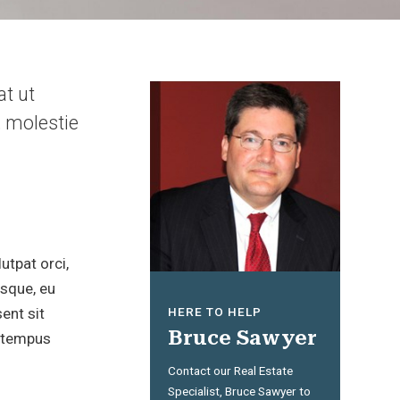
t ut
, molestie
utpat orci,
esque, eu
HERE TO HELP
sent sit
Bruce Sawyer
t tempus
Contact our Real Estate
Specialist, Bruce Sawyer to