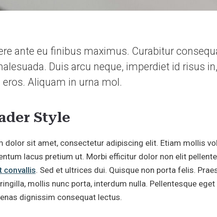
re ante eu finibus maximus. Curabitur consequa
malesuada. Duis arcu neque, imperdiet id risus in
 eros. Aliquam in urna mol.
ader Style
dolor sit amet, consectetur adipiscing elit. Etiam mollis vol
tum lacus pretium ut. Morbi efficitur dolor non elit pellent
t convallis
. Sed et ultrices dui. Quisque non porta felis. Prae
ingilla, mollis nunc porta, interdum nulla. Pellentesque ege
cenas dignissim consequat lectus.