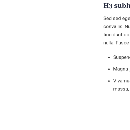
H3 subh
Sed sed egest
convallis. N
tincidunt d
nulla. Fusc
Suspend
Magna j
Vivamus
massa, 