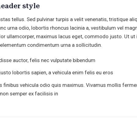
eader style
as tellus. Sed pulvinar turpis a velit venenatis, tristique ali
unc urna odio, lobortis rhoncus lacinia a, vestibulum vel mag
olor ullamcorper, maximus lacus eget, commodo justo. Ut ut
e elementum condimentum urna a sollicitudin.
isse auctor, felis nec vulputate bibendum
usto lobortis sapien, a vehicula enim felis eu eros
 finibus vehicula odio quis maximus. Vivamus mollis ferm
non semper ex facilisis in