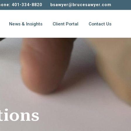
one: 401-334-8820
bsawyer@brucesawyer.com
News & Insights
Client Portal
Contact Us
tions