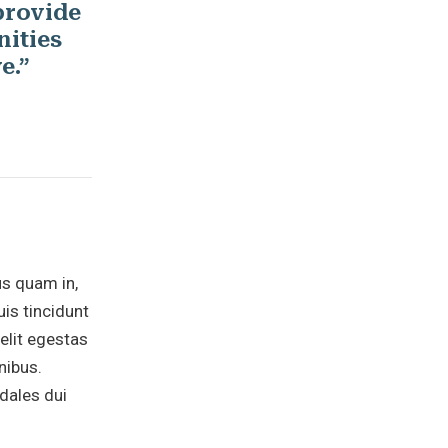
provide
ities
e.”
us quam in,
is tincidunt
velit egestas
nibus.
dales dui