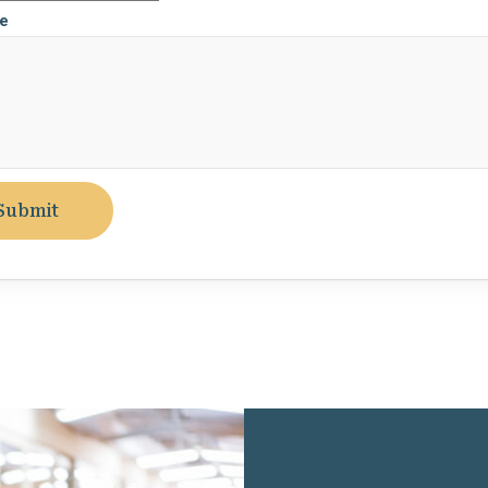
e
Submit