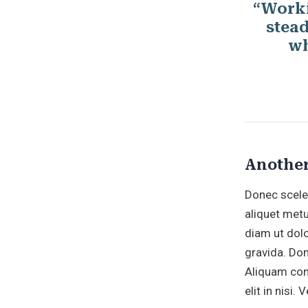
“Worki
stea
wh
Another
Donec sceler
aliquet metu
diam ut dolo
gravida. Don
Aliquam cong
elit in nisi