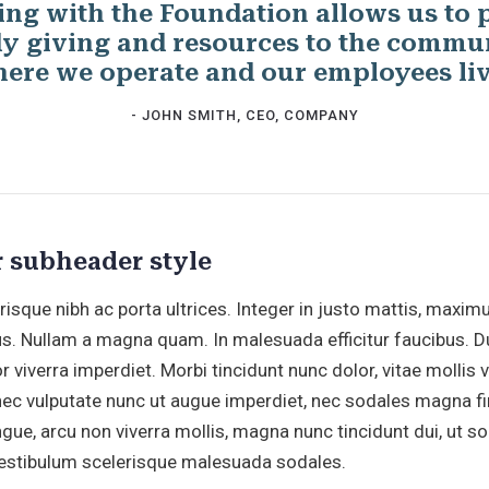
ng with the Foundation allows us to 
dy giving and resources to the commun
ere we operate and our employees liv
- JOHN SMITH, CEO, COMPANY
 subheader style
isque nibh ac porta ultrices. Integer in justo mattis, maxim
s. Nullam a magna quam. In malesuada efficitur faucibus. Du
r viverra imperdiet. Morbi tincidunt nunc dolor, vitae mollis 
ec vulputate nunc ut augue imperdiet, nec sodales magna fi
ue, arcu non viverra mollis, magna nunc tincidunt dui, ut so
. Vestibulum scelerisque malesuada sodales.