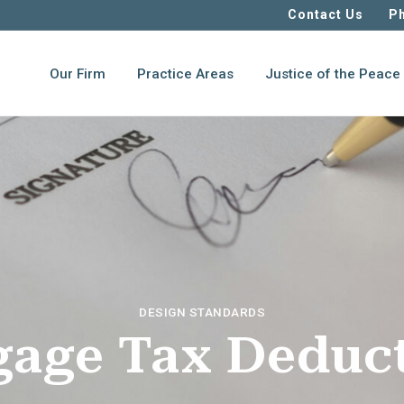
Contact Us
Ph
Our Firm
Practice Areas
Justice of the Peace
DESIGN STANDARDS
age Tax Deduc