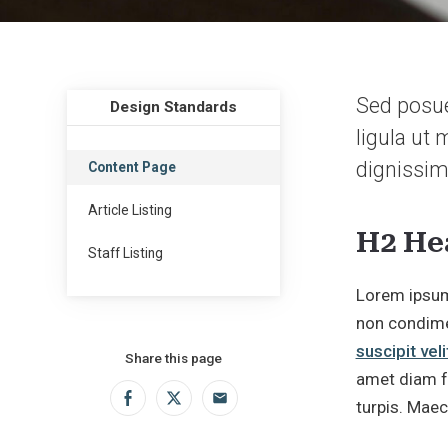
Sed posue
Design Standards
ligula ut 
dignissim
Content Page
Article Listing
H2 He
Staff Listing
Lorem ipsum 
non condimen
suscipit veli
Share this page
amet diam fr
Facebook
Twitter
Email
turpis. Mae