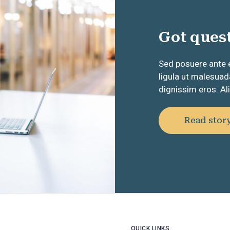
Got quest
Sed posuere ante 
ligula ut malesuada
dignissim eros. Al
Read stor
QUICK LINKS